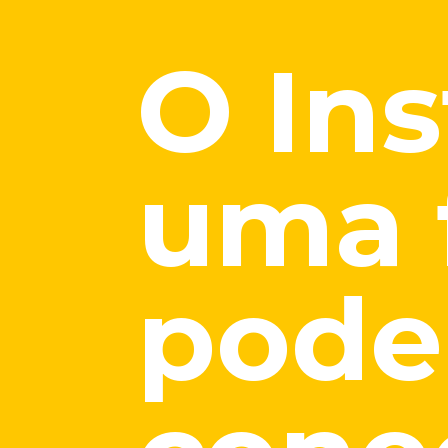
O In
uma 
pode