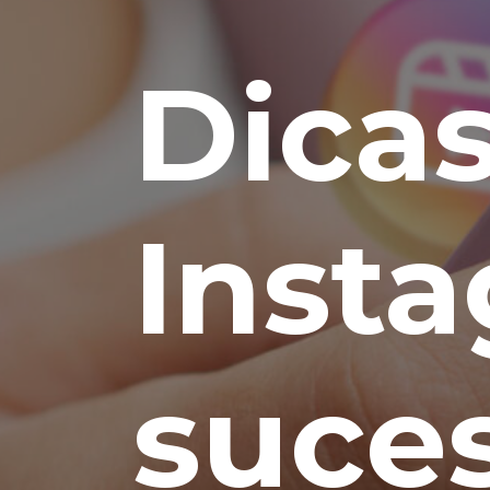
Dica
Inst
suce