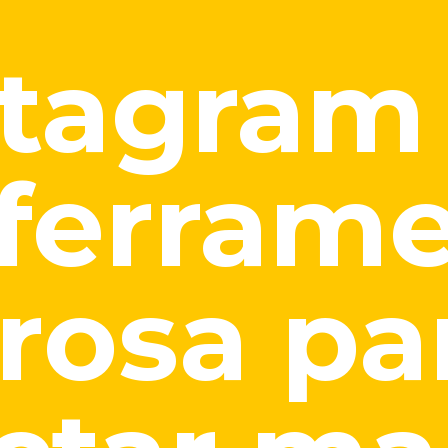
stagram
ferram
rosa pa