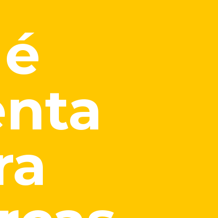
 é
enta
ra