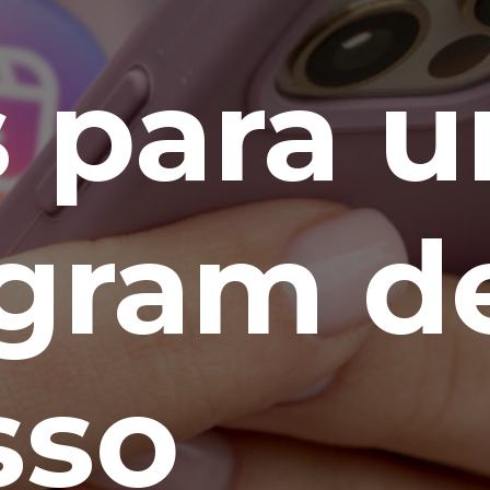
s para 
agram d
sso