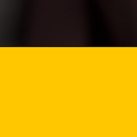
Opening
https://marketingdigitalavancado.com.br/dicas-p