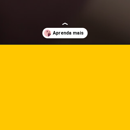
ara-um-instagram-de-sucesso/