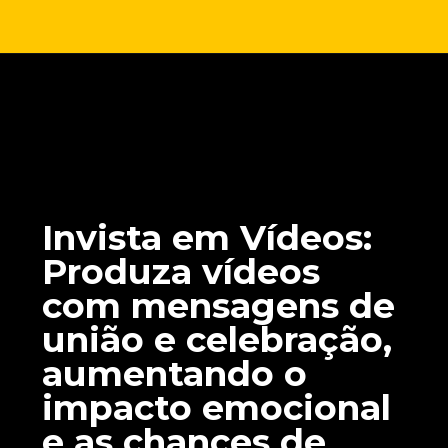
Opening
https://marketingdigitalavancado.com.br/conexao-de-natal-10-dicas-de-como-criar-campanhas-que-tocam-o-coracao-e-ficam-na-memoria/
Invista em Vídeos:
Produza vídeos
com mensagens de
união e celebração,
aumentando o
impacto emocional
e as chances de