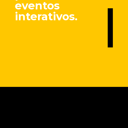
eventos
interativos.
Opening
https://marketingdigitalavancado.com.br/conexao-de-natal-10-dicas-de-como-criar-campanhas-que-tocam-o-coracao-e-ficam-na-memoria/