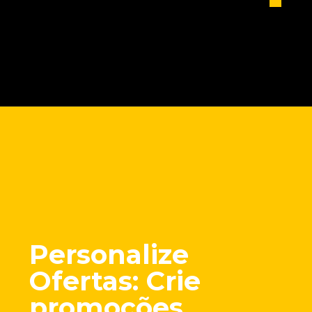
Opening
https://marketingdigitalavancado.com.br/conexao-de-natal-10-dicas-de-como-criar-campanhas-que-tocam-o-coracao-e-ficam-na-memoria/
Personalize
Ofertas
: Crie
promoções