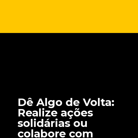
Opening
https://marketingdigitalavancado.com.br/conexao-de-natal-10-dicas-de-como-criar-campanhas-que-tocam-o-coracao-e-ficam-na-memoria/
Dê Algo de Volta
:
Realize ações
solidárias ou
colabore com