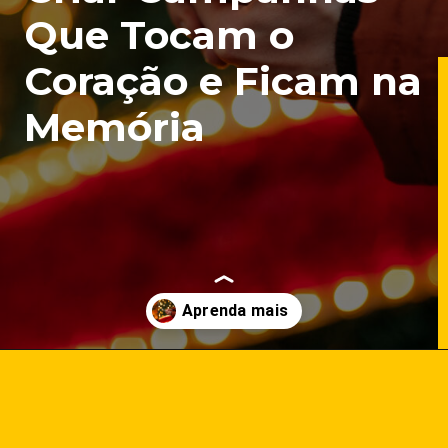
Que Tocam o
Coração e Ficam na
Memória
Opening
https://marketingdigitalavancado.com.br/conexao-de-natal-10-dicas-de-como-criar-campanhas-que-tocam-o-coracao-e-ficam-na-memoria/