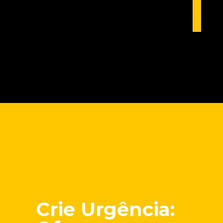
Opening
https://marketingdigitalavancado.com.br/conexao-de-natal-10-dicas-de-como-criar-campanhas-que-tocam-o-coracao-e-ficam-na-memoria/
Crie Urgência: