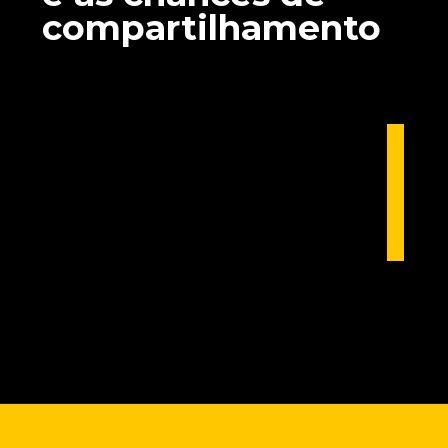
compartilhamento
Opening
https://marketingdigitalavancado.com.br/conexao-de-natal-10-dicas-de-como-criar-campanhas-que-tocam-o-coracao-e-ficam-na-memoria/