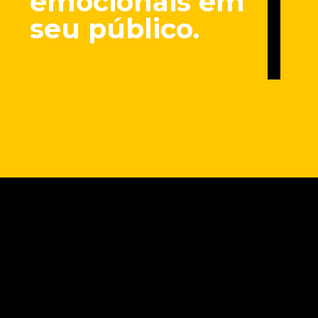
emocionais em
seu público.
Opening
https://marketingdigitalavancado.com.br/conexao-de-natal-10-dicas-de-como-criar-campanhas-que-tocam-o-coracao-e-ficam-na-memoria/