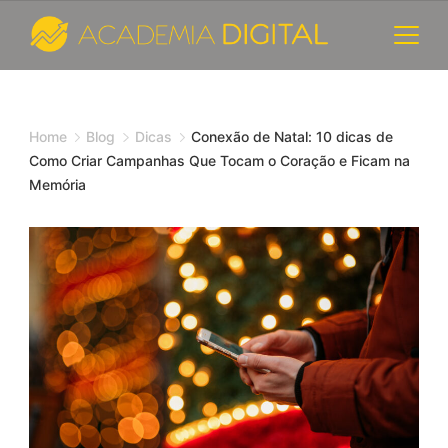
Skip
to
content
Cursos
e
Home
Blog
Dicas
Conexão de Natal: 10 dicas de
Como Criar Campanhas Que Tocam o Coração e Ficam na
Consultoria
Memória
de
Marketing
Digital
-
Academia