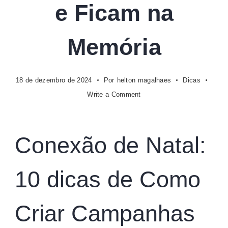
e Ficam na
Memória
18 de dezembro de 2024
Por
helton magalhaes
Dicas
on
Write a Comment
Conexão
de
Natal:
Conexão de Natal:
10
dicas
de
10 dicas de Como
Como
Criar
Campanhas
Criar Campanhas
Que
Tocam