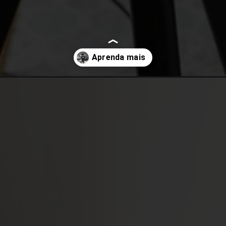
rtos-formato-sera-o-mais-atrativo-nas-redes-sociais-em-2024/