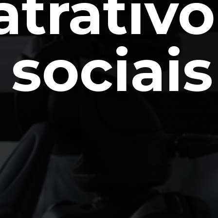
atrativo
 sociai