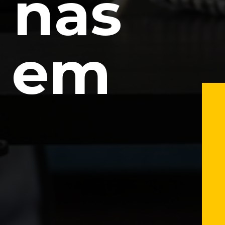
 nas
s em