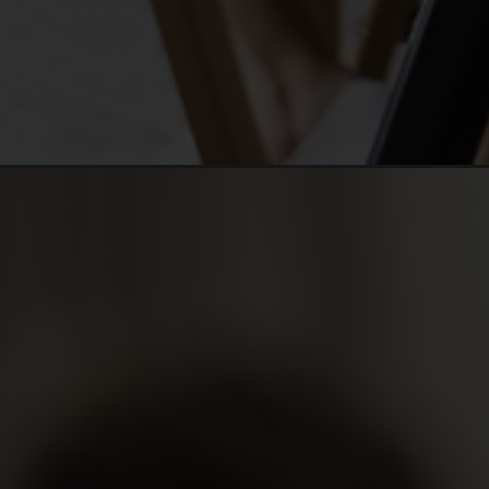
Opening
http://marketingdigitalavancado.com.br/videos-cu