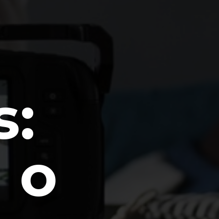
s:
 o