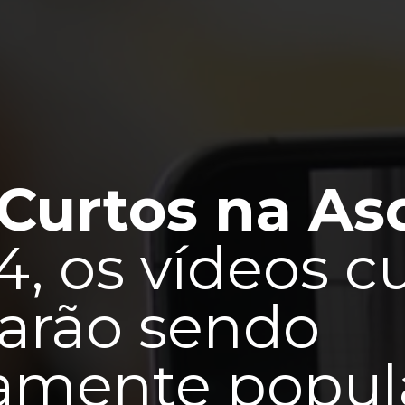
Curtos na As
, os vídeos c
arão sendo
amente popul