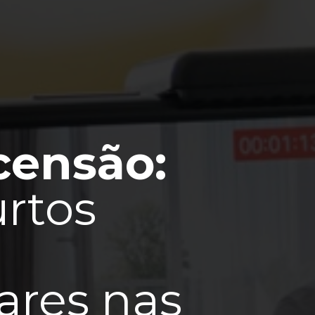
censão:
urtos
ares nas