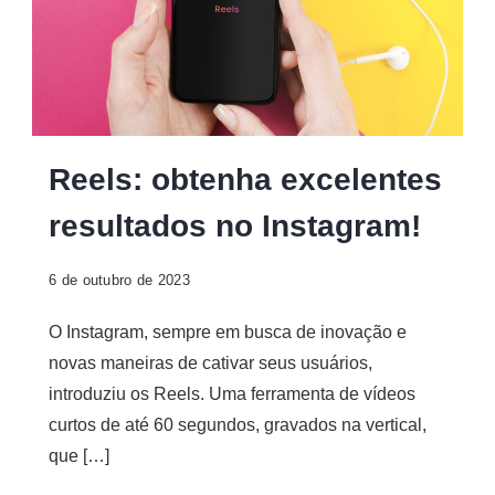
Obtenha
Reels: obtenha excelentes
excelentes
resultados no Instagram!
resultados
no
6 de outubro de 2023
Instagram
com
O Instagram, sempre em busca de inovação e
o
novas maneiras de cativar seus usuários,
Reels
introduziu os Reels. Uma ferramenta de vídeos
curtos de até 60 segundos, gravados na vertical,
que […]