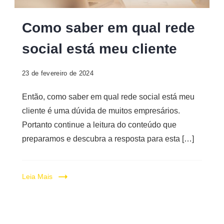
Digital
Como
Como saber em qual rede
saber
social está meu cliente
em
qual
23 de fevereiro de 2024
rede
social
Então, como saber em qual rede social está meu
está
cliente é uma dúvida de muitos empresários.
meu
Portanto continue a leitura do conteúdo que
cliente
preparamos e descubra a resposta para esta […]
Leia Mais