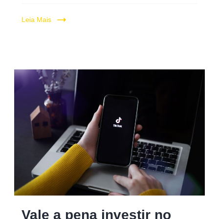
Leia Mais
Vale
Vale a pena investir no