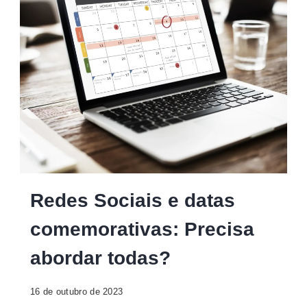
redes-
Redes Sociais e datas
sociais-
comemorativas: Precisa
e-
datas-
abordar todas?
comemorativas-
16 de outubro de 2023