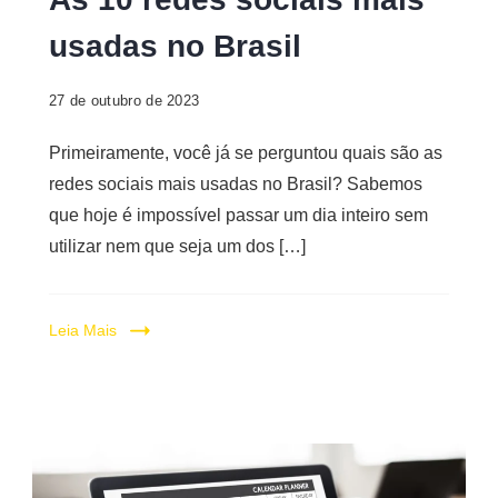
as
usadas no Brasil
redes
sociais
27 de outubro de 2023
mais
usadas
Primeiramente, você já se perguntou quais são as
no
redes sociais mais usadas no Brasil? Sabemos
Brasil
que hoje é impossível passar um dia inteiro sem
utilizar nem que seja um dos […]
Leia Mais