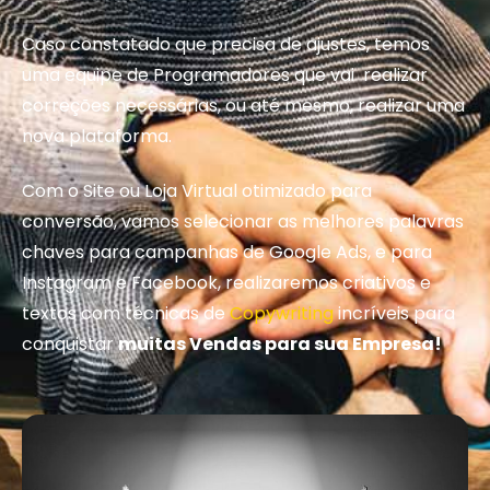
Caso constatado que precisa de ajustes, temos
uma equipe de Programadores que vai realizar
correções necessárias, ou até mesmo, realizar uma
nova plataforma.
Com o Site ou Loja Virtual otimizado para
conversão, vamos selecionar as melhores palavras
chaves para campanhas de Google Ads, e para
Instagram e Facebook, realizaremos criativos e
textos com técnicas de
Copywriting
incríveis para
conquistar
muitas Vendas para sua Empresa!