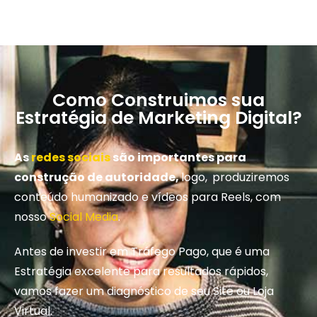
Como Construimos sua
Estratégia de Marketing Digital?
As
redes sociais
são importantes para
construção de autoridade,
logo,
produziremos
conteúdo humanizado e vídeos para Reels, com
nosso
Social Media
.
Antes de investir em Tráfego Pago, que é uma
Estratégia excelente para resultados rápidos,
vamos fazer um diagnóstico de seu Site ou Loja
Virtual.