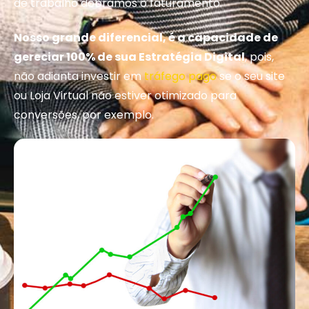
de trabalho dobramos o faturamento.
Nosso grande diferencial, é a capacidade de
gereciar 100% de sua Estratégia Digital
, pois,
não adianta investir em
tráfego pago
se o seu site
ou Loja Virtual não estiver otimizado para
conversões, por exemplo.