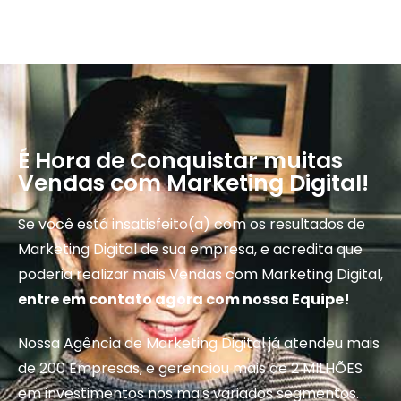
É Hora de Conquistar muitas
Vendas com Marketing Digital!
Se você está insatisfeito(a) com os resultados de
Marketing Digital de sua empresa, e acredita que
poderia realizar mais Vendas com Marketing Digital,
entre em contato agora com nossa Equipe!
Nossa Agência de Marketing Digital já atendeu mais
de 200 Empresas, e gerenciou mais de 2 MILHÕES
em investimentos nos mais variados segmentos.