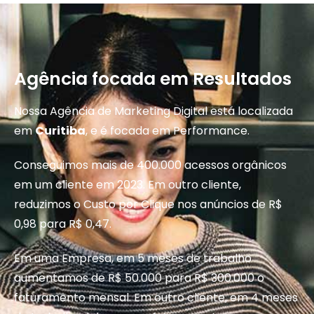
Agência focada em Resultados
Nossa Agência de Marketing Digital está localizada
em
Curitiba
, e é focada em Performance.
Conseguimos mais de 400.000 acessos orgânicos
em um cliente em 2023. Em outro cliente,
reduzimos o Custo por Clique nos anúncios de R$
0,98 para R$ 0,47.
Em uma Empresa, em 5 meses de trabalho
aumentamos de R$ 50.000 para R$ 300.000 o
faturamento mensal. Em outro cliente, em 4 meses