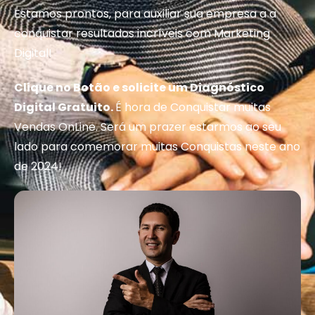
Estamos prontos, para auxiliar sua empresa a a
conquistar resultados incríveis com Marketing
Digital!
Clique no Botão e solicite um Diagnóstico
Digital Gratuito.
É hora de Conquistar muitas
Vendas OnLine. Será um prazer estarmos ao seu
lado para comemorar muitas Conquistas neste ano
de 2024!