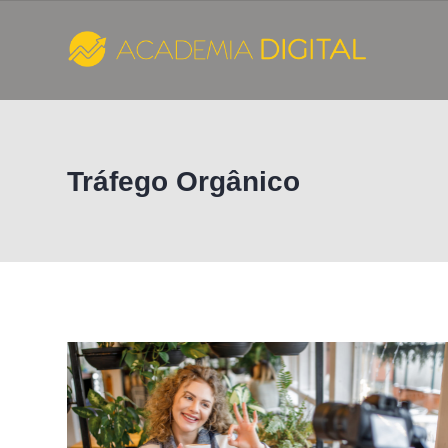
Skip
to
content
Cursos
e
Tráfego Orgânico
Consultoria
de
Marketing
Digital
-
Academia