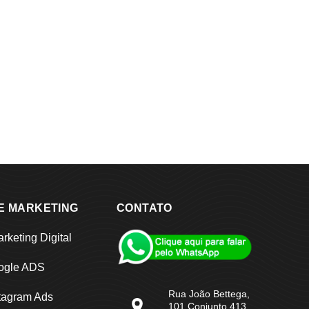
E MARKETING
CONTATO
rketing Digital
ogle ADS
Rua João Bettega,
tagram Ads
101 Conjunto 413