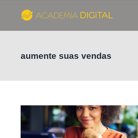
Skip
to
content
Cursos
e
aumente suas vendas
Consultoria
de
Marketing
Digital
-
Academia