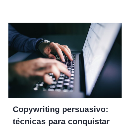
Copywriting
Copywriting persuasivo:
persuasivo
técnicas para conquistar