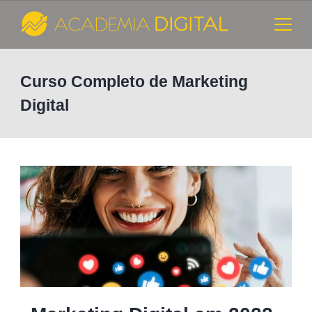
Skip
to
content
Cursos
Curso Completo de Marketing
e
Digital
Consultoria
de
Marketing
Digital
-
Academia