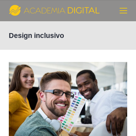
Skip
to
content
Cursos
Design inclusivo
e
Consultoria
de
Marketing
Digital
-
Academia