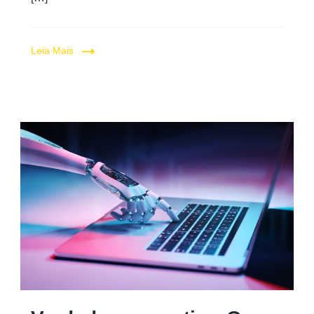
Leia Mais
Quem