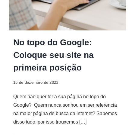
SEO
No topo do Google:
além
Coloque seu site na
do
básico:
primeira posição
No
topo
15 de dezembro de 2023
do
Google
Quem não quer ter a sua página no topo do
Google? Quem nunca sonhou em ser referência
na maior página de busca da internet? Sabemos
disso tudo, por isso trouxemos […]