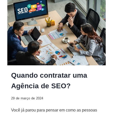
Quando
Quando contratar uma
contratar
Agência de SEO?
uma
Agência
29 de março de 2024
de
SEO?
Você já parou para pensar em como as pessoas