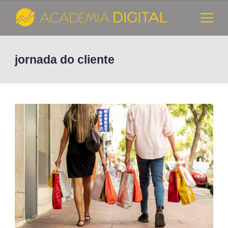
Skip
to
content
Cursos
jornada do cliente
e
Consultoria
de
Marketing
Digital
-
Academia