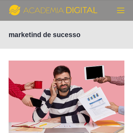
Skip
to
content
Cursos
marketind de sucesso
e
Consultoria
de
Marketing
Digital
-
Academia