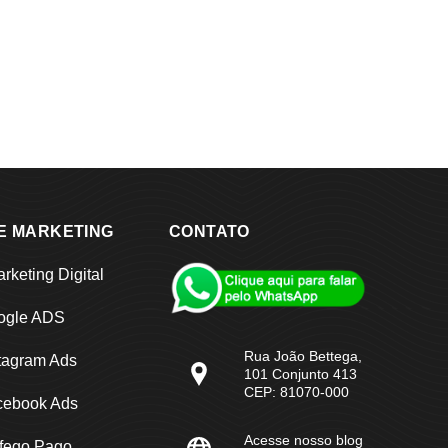
E MARKETING
CONTATO
rketing Digital
ogle ADS
Rua João Bettega,
tagram Ads
101 Conjunto 413
CEP: 81070-000
cebook Ads
Acesse nosso blog
áfego Pago