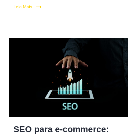
Leia Mais
Digital
SEO para e-commerce:
marketing