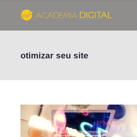
Skip
to
content
Cursos
e
otimizar seu site
Consultoria
de
Marketing
Digital
-
Academia