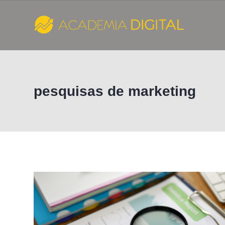
Skip
to
content
Cursos
e
pesquisas de marketing
Consultoria
de
Marketing
Digital
-
Academia