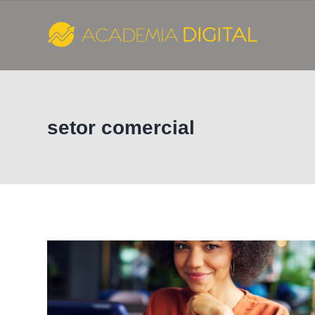
Skip
to
content
Cursos
e
setor comercial
Consultoria
de
Marketing
Digital
-
Academia