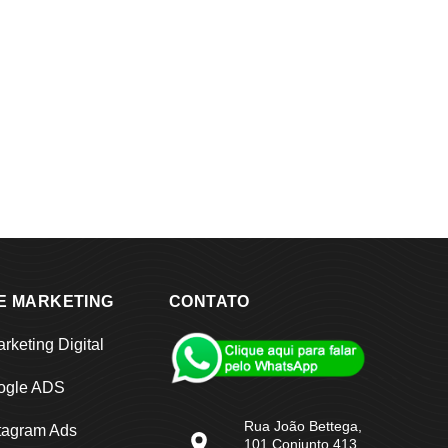
E MARKETING
CONTATO
rketing Digital
ogle ADS
Rua João Bettega,
tagram Ads
101 Conjunto 413