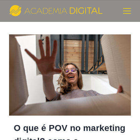
Skip
to
content
Cursos
Blog
e
Consultoria
de
Marketing
Digital
-
O que é POV no marketing
Academia