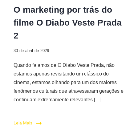
Foto:
O marketing por trás do
https://blackcompany.com.br/noticias/o-
filme O Diabo Veste Prada
diabo-
veste-
2
prada-
2/
30 de abril de 2026
Quando falamos de O Diabo Veste Prada, não
estamos apenas revisitando um clássico do
cinema, estamos olhando para um dos maiores
fenômenos culturais que atravessaram gerações e
continuam extremamente relevantes […]
Leia Mais