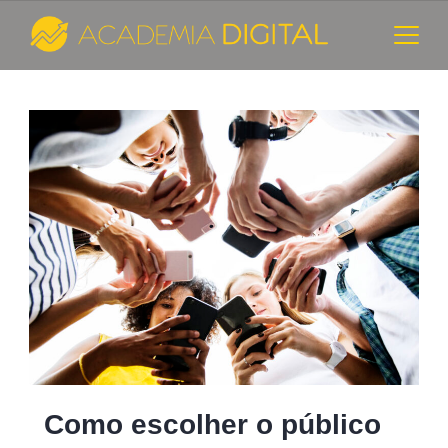
Skip
to
content
Cursos
Blog
e
Consultoria
de
Marketing
Digital
-
Academia
Como escolher o público