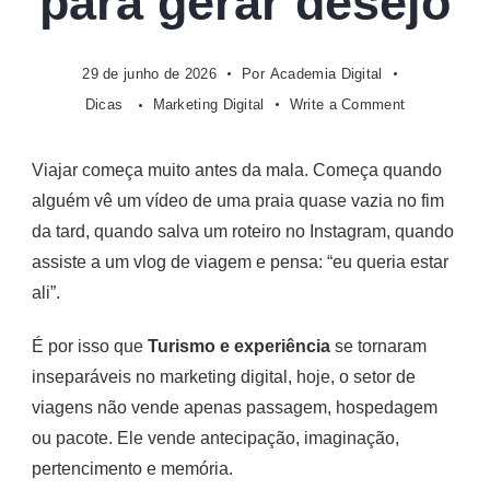
para gerar desejo
29 de junho de 2026
Por
Academia Digital
on
Dicas
Marketing Digital
Write a Comment
Turismo
e
Viajar começa muito antes da mala. Começa quando
experiência:
alguém vê um vídeo de uma praia quase vazia no fim
como
o
da tard, quando salva um roteiro no Instagram, quando
setor
assiste a um vlog de viagem e pensa: “eu queria estar
de
ali”.
viagens
está
É por isso que
Turismo e experiência
se tornaram
usando
inseparáveis no marketing digital, hoje, o setor de
conteúdo
para
viagens não vende apenas passagem, hospedagem
gerar
ou pacote. Ele vende antecipação, imaginação,
desejo
pertencimento e memória.