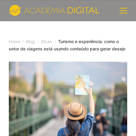
Skip
to
content
Cursos
e
Home
Blog
Dicas
Turismo e experiência: como o
setor de viagens está usando conteúdo para gerar desejo
Consultoria
de
Marketing
Digital
-
Academia