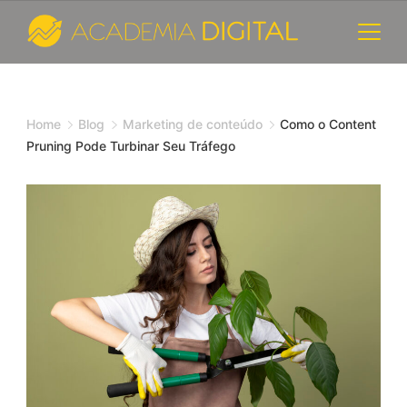
Skip
to
content
Cursos
e
Home
Blog
Marketing de conteúdo
Como o Content
Pruning Pode Turbinar Seu Tráfego
Consultoria
de
Marketing
Digital
-
Academia