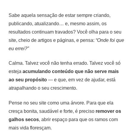
Como
o
Sabe aquela sensação de estar sempre criando,
Content
publicando, atualizando… e, mesmo assim, os
Pruning
Pode
resultados continuam travados? Você olha para o seu
Turbinar
site, cheio de artigos e páginas, e pensa:
“Onde foi que
Seu
eu errei?”
Tráfego
Calma. Talvez você não tenha errado. Talvez você só
esteja
acumulando conteúdo que não serve mais
ao seu propósito
— e que, em vez de ajudar, está
atrapalhando o seu crescimento.
Pense no seu site como uma árvore. Para que ela
cresça bonita, saudável e forte, é preciso
remover os
galhos secos
, abrir espaço para que os ramos com
mais vida floresçam.