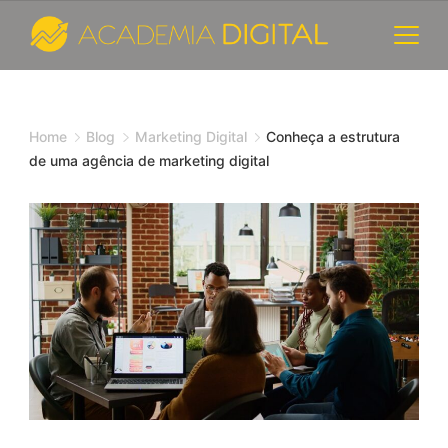
Skip
to
content
Cursos
e
Home
Blog
Marketing Digital
Conheça a estrutura
de uma agência de marketing digital
Consultoria
de
Marketing
Digital
-
Academia
A