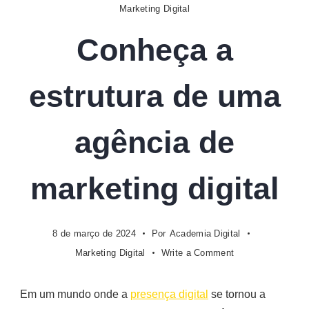
Digital
Marketing Digital
estrutura
de
Conheça a
uma
agência
estrutura de uma
de
marketing
digital
agência de
marketing digital
8 de março de 2024
Por
Academia Digital
on
Marketing Digital
Write a Comment
Conheça
a
Em um mundo onde a
presença digital
se tornou a
estrutura