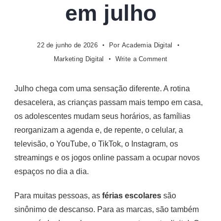
em julho
22 de junho de 2026
Por
Academia Digital
on
Marketing Digital
Write a Comment
Férias
escolares
Julho chega com uma sensação diferente. A rotina
e
desacelera, as crianças passam mais tempo em casa,
comportamento
digital:
os adolescentes mudam seus horários, as famílias
como
reorganizam a agenda e, de repente, o celular, a
o
televisão, o YouTube, o TikTok, o Instagram, os
consumo
streamings e os jogos online passam a ocupar novos
de
espaços no dia a dia.
conteúdo
muda
em
Para muitas pessoas, as
férias escolares
são
julho
sinônimo de descanso. Para as marcas, são também