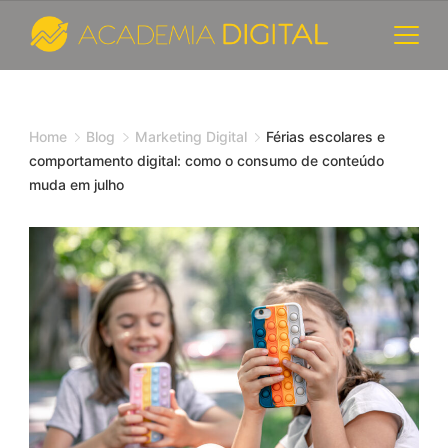
Skip
to
content
Cursos
e
Home
Blog
Marketing Digital
Férias escolares e
comportamento digital: como o consumo de conteúdo
Consultoria
muda em julho
de
Marketing
Digital
-
Academia