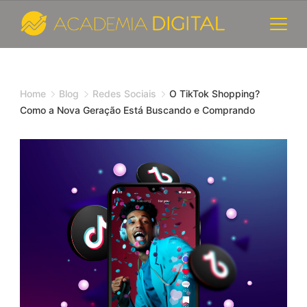
Skip
to
content
Cursos
e
Home
Blog
Redes Sociais
O TikTok Shopping?
Como a Nova Geração Está Buscando e Comprando
Consultoria
de
Marketing
Digital
-
Academia