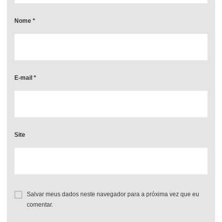
Nome
*
E-mail
*
Site
Salvar meus dados neste navegador para a próxima vez que eu
comentar.