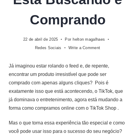
Comprando
22 de abril de 2025
Por
helton magalhaes
on
Redes Sociais
Write a Comment
O
TikTok
Já imaginou estar rolando o feed e, de repente,
Shopping?
encontrar um produto irresistível que pode ser
Como
a
comprado com apenas alguns cliques?
Pois é
Nova
exatamente isso que está acontecendo, o TikTok, que
Geração
já dominava o entretenimento, agora está mudando a
Está
forma como compramos online com o TikTok Shop .
Buscando
e
Mas o que torna essa experiência tão especial e como
Comprando
você pode usar isso para o sucesso do seu negócio?