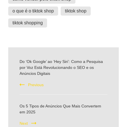
o que é o tiktok shop
tiktok shop
tiktok shopping
Post
Do ‘Ok Google’ ao ‘Hey Siri’: Como a Pesquisa
por Voz Está Revolucionando o SEO e os
Navigation
Anúncios Digitais
Previous
Os 5 Tipos de Anúncios Que Mais Convertem
em 2025
Next