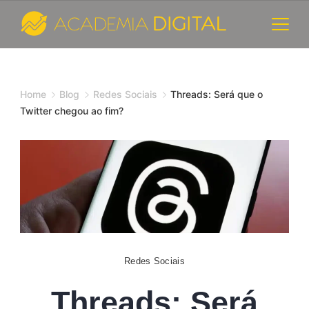
Skip
to
content
Cursos
e
Home
Blog
Redes Sociais
Threads: Será que o
Twitter chegou ao fim?
Consultoria
de
Marketing
Digital
-
Redes Sociais
Academia
Threads: Será