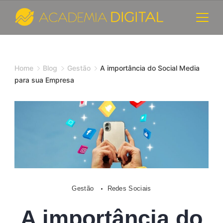
Skip
to
content
Cursos
e
Home
Blog
Gestão
A importância do Social Media
para sua Empresa
Consultoria
de
Marketing
Digital
-
Gestão
Redes Sociais
Academia
A importância do