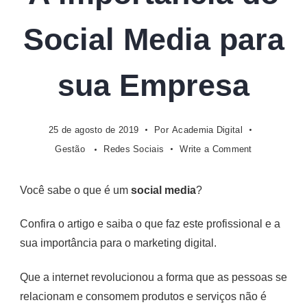
Digital
Social Media para
sua Empresa
25 de agosto de 2019
Por
Academia Digital
on
Gestão
Redes Sociais
Write a Comment
A
importância
Você sabe o que é um
social media
?
do
Social
Confira o artigo e saiba o que faz este profissional e a
Media
sua importância para o marketing digital.
para
sua
Empresa
Que a internet revolucionou a forma que as pessoas se
relacionam e consomem produtos e serviços não é