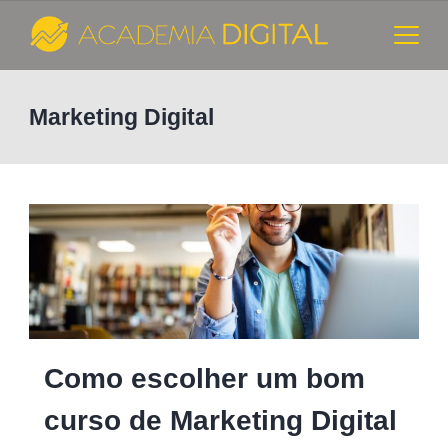
Skip
to
content
Cursos
Marketing Digital
e
Consultoria
de
Marketing
Digital
-
Como escolher um bom
Academia
curso de Marketing Digital