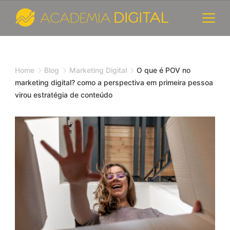
Skip
to
content
Cursos
e
Home
Blog
Marketing Digital
O que é POV no
marketing digital? como a perspectiva em primeira pessoa
Consultoria
virou estratégia de conteúdo
de
Marketing
Digital
-
Academia