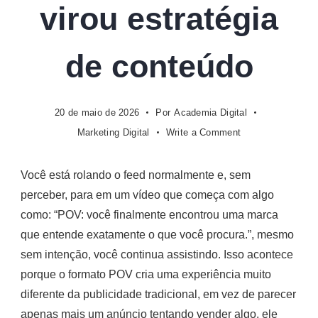
virou estratégia
de conteúdo
20 de maio de 2026
Por
Academia Digital
on
Marketing Digital
Write a Comment
O
que
Você está rolando o feed normalmente e, sem
é
perceber, para em um vídeo que começa com algo
POV
no
como: “POV: você finalmente encontrou uma marca
marketing
que entende exatamente o que você procura.”, mesmo
digital?
sem intenção, você continua assistindo. Isso acontece
como
porque o formato POV cria uma experiência muito
a
diferente da publicidade tradicional, em vez de parecer
perspectiva
em
apenas mais um anúncio tentando vender algo, ele